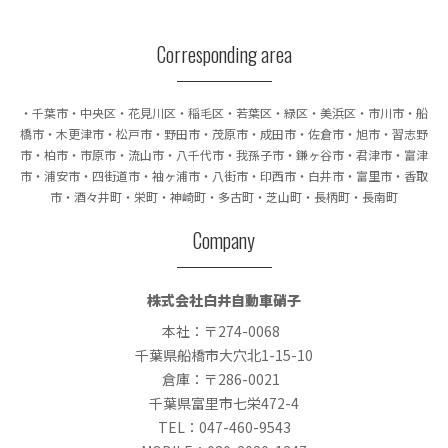
Corresponding area
・千葉市・中央区・花見川区・稲毛区・若葉区・緑区・美浜区
・市川市・船
橋市・木更津市・松戸市・野田市・茂原市・成田市
・佐倉市・旭市・習志野
市・柏市・市原市・流山市・八千代市
・我孫子市・鎌ヶ谷市・君津市・富津
市・浦安市・四街道市・袖ヶ浦市
・八街市・印西市・白井市・富里市・香取
市・酒々井町・栄町
・神崎町・多古町・芝山町・長柄町・長南町
Company
株式会社白井自動車硝子
本社：〒274-0068
千葉県船橋市大穴北1-15-10
倉庫：〒286-0021
千葉県富里市七栄472-4
TEL：
047-460-9543